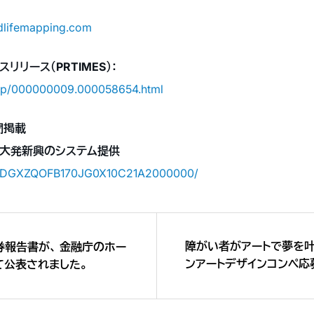
dlifemapping.com
リリース（PRTIMES）：
rd/p/000000009.000058654.html
聞掲載
大発新興のシステム提供
cle/DGXZQOFB170JG0X10C21A2000000/
障がい者がアートで夢を叶
報告書が、 金融庁のホー
ンアートデザインコンペ応
て公表されました。
CYBERDYNE「人とテ
アサポート社会』」を描く〜