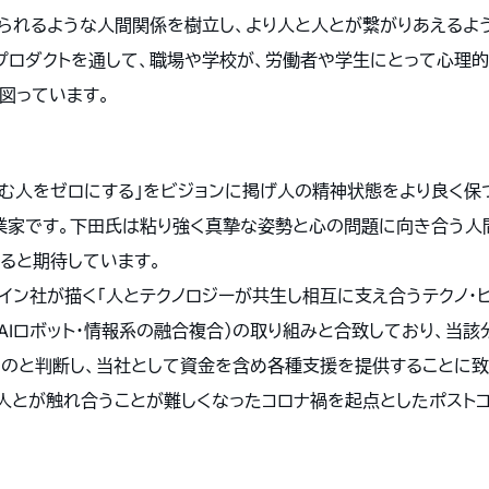
られるような人間関係を樹立し、より人と人とが繋がりあえるよ
プロダクトを通して、職場や学校が、労働者や学生にとって心理
図っています。
悩む人をゼロにする」をビジョンに掲げ人の精神状態をより良く保
業家です。下田氏は粘り強く真摯な姿勢と心の問題に向き合う人
ると期待しています。
イン社が描く「人とテクノロジーが共生し相互に支え合うテクノ・
・AIロボット・情報系の融合複合）の取り組みと合致しており、当
のと判断し、当社として資金を含め各種支援を提供することに致
と人とが触れ合うことが難しくなったコロナ禍を起点としたポスト
。