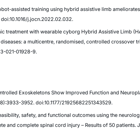
ot-assisted training using hybrid assistive limb ameliorates g
 doi:10.1016/j.jocn.2022.02.032.
rnic treatment with wearable cyborg Hybrid Assistive Limb (H
diseases: a multicentre, randomised, controlled crossover tri
023-021-01928-9.
 Controlled Exoskeletons Show Improved Function and Neuropl
5(8):3933-3952. doi:10.1177/21925682251343529.
easibility, safety, and functional outcomes using the neurolo
e and complete spinal cord injury – Results of 50 patients.