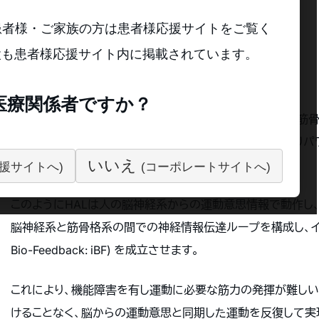
患者様・ご家族の方は患者様応援サイトをご覧く
機能改善・機能再生治療
設も患者様応援サイト内に掲載されています。
医療関係者ですか？
ンを介して筋肉に神経信号が伝達されることで、関節などの筋骨
皮膚表面に漏れ出します。HALは、“生体電位信号”を読み取りパ
いいえ
援サイトへ)
(コーポレートサイトへ)
このようにHALは人の脳神経系からの運動意思情報で動作し
脳神経系と筋骨格系の間での神経情報伝達ループを構成し、インタラク
Bio-Feedback: iBF) を成立させます。
これにより、機能障害を有し運動に必要な筋力の発揮が難しい
けることなく、脳からの運動意思と同期した運動を反復して実