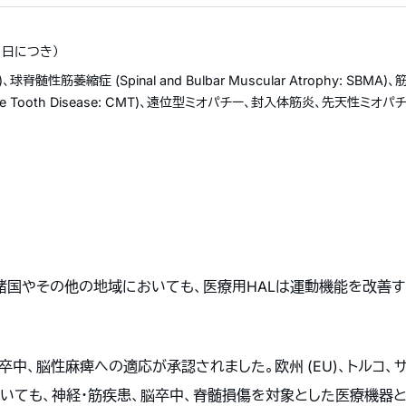
１日につき）
)、球脊髄性筋萎縮症 (Spinal and Bulbar Muscular Atrophy: SBMA)、筋
arie Tooth Disease: CMT)、遠位型ミオパチー、封入体筋炎、先天性ミ
PAC諸国やその他の地域においても、医療用HALは運動機能を改
中、脳性麻痺への適応が承認されました。欧州 (EU)、トルコ、サ
おいても、神経・筋疾患、脳卒中、脊髄損傷を対象とした医療機器