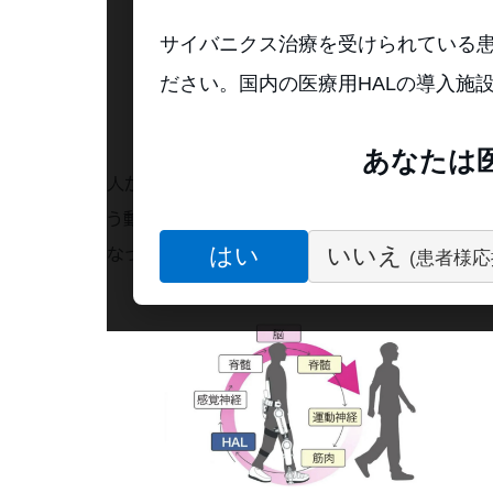
サイバニクス治療を受けられている
ださい。国内の医療用HALの導入施
あなたは
人が体を動かそうとするとき、脳から運動ニューロ
う動作意思が反映された微弱な“生体電位信号”が
はい
いいえ
なって関節の動きをつくりだすことができます。
(患者様応