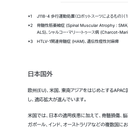
*1
J118-4 歩行運動処置（ロボットスーツによるもの）（
*2
脊髄性筋萎縮症 (Spinal Muscular Atrophy : SMA
ALS)、シャルコー・マリー・トゥース病 (Charcot-M
*3
HTLV-1関連脊髄症 (HAM)、遺伝性痙性対麻痺
日本国外
欧州(EU)、米国、東南アジアをはじめとするA
し、適応拡大が進んでいます。
米国では、日本の適用疾患に加えて、脊髄損傷、脳卒
ガポール、インド、オーストラリアなどの複数国に