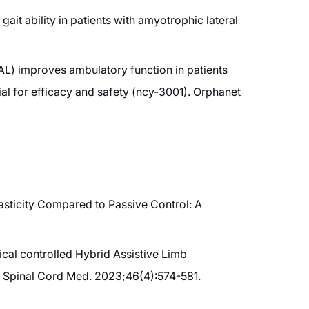
ait ability in patients with amyotrophic lateral
AL) improves ambulatory function in patients
al for efficacy and safety (ncy-3001). Orphanet
asticity Compared to Passive Control: A
gical controlled Hybrid Assistive Limb
 J Spinal Cord Med. 2023;46(4):574-581.