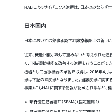
HALによるサイバニクス治療は、日本のみならず
日本国内
日本においては薬事承認され診療報酬上の新しい
従来、機能回復が決して望めないと考えられた進
く、下肢運動機能を改善する治療を行うことができ
機器として医療機器の承認を取得し、2016年4月
患は下記の10疾患となりました。当該疾患に関
事業）にもHALに関する情報が記載されるなど、
球脊髄性筋萎縮症（SBMA）（指定難病 1）
筋萎縮性側索硬化症（ALS）（指定難病 2）