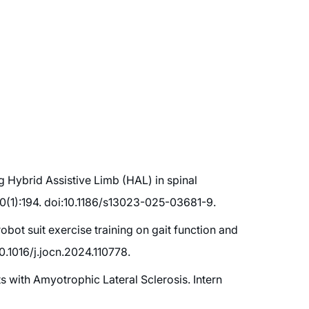
ng Hybrid Assistive Limb (HAL) in spinal
20(1):194. doi:10.1186/s13023-025-03681-9.
bot suit exercise training on gait function and
10.1016/j.jocn.2024.110778.
s with Amyotrophic Lateral Sclerosis. Intern