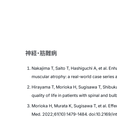
神経・筋難病
Nakajima T, Saito T, Hashiguchi A, et al. En
muscular atrophy: a real-world case series 
Hirayama T, Morioka H, Sugisawa T, Shibukawa
quality of life in patients with spinal and b
Morioka H, Murata K, Sugisawa T, et al. Effe
Med. 2022;61(10):1479-1484. doi:10.2169/in