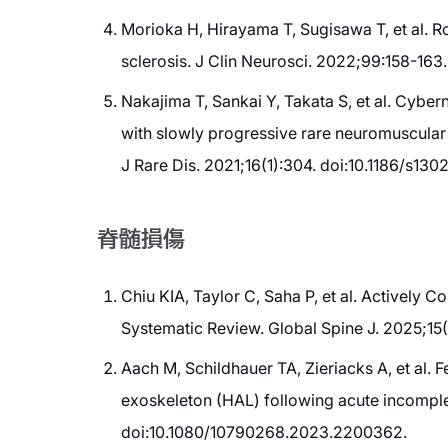
Morioka H, Hirayama T, Sugisawa T, et al. Rob
sclerosis. J Clin Neurosci. 2022;99:158-163.
Nakajima T, Sankai Y, Takata S, et al. Cybe
with slowly progressive rare neuromuscular 
J Rare Dis. 2021;16(1):304. doi:10.1186/s13
脊髄損傷
Chiu KIA, Taylor C, Saha P, et al. Actively
Systematic Review. Global Spine J. 2025;1
Aach M, Schildhauer TA, Zieriacks A, et al. F
exoskeleton (HAL) following acute incomplet
doi:10.1080/10790268.2023.2200362.