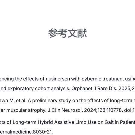
参考文献
hancing the effects of nusinersen with cybernic treatment usi
and exploratory cohort analysis. Orphanet J Rare Dis. 2025;
 M, et al. A preliminary study on the effects of long-term ro
ulbar muscular atrophy. J Clin Neurosci. 2024;128:110778. doi:
cts of Long-term Hybrid Assistive Limb Use on Gait in Patient
ternalmedicine.8030-21.