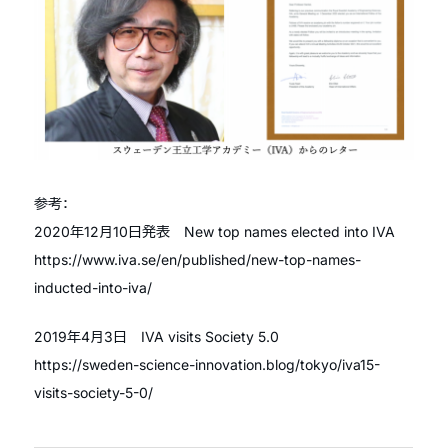
参考：
2020年12月10日発表 New top names elected into IVA
https://www.iva.se/en/published/new-top-names-
inducted-into-iva/
2019年4月3日 IVA visits Society 5.0
https://sweden-science-innovation.blog/tokyo/iva15-
visits-society-5-0/