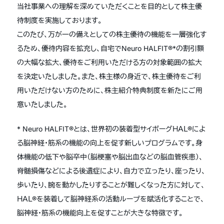
当社事業への理解を深めていただくことを目的として株主優
待制度を実施しております。
このたび、万が一の備えとしての株主優待の機能を一層強化す
るため、優待内容を拡充し、自宅でNeuro HALFIT®*の割引額
の大幅な拡大、優待をご利用いただける方の対象範囲の拡大
を決定いたしました。また、株主様の身近で、株主優待をご利
用いただけない方のために、株主紹介特典制度を新たにご用
意いたしました。
* Neuro HALFIT®とは、世界初の装着型サイボーグＨＡＬ®によ
る脳神経・筋系の機能の向上を促す新しいプログラムです。身
体機能の低下や脳卒中（脳梗塞や脳出血などの脳血管疾患）、
脊髄損傷などによる後遺症により、自力で立ったり、座ったり、
歩いたり、腕を動かしたりすることが難しくなった方に対して、
ＨＡＬ®を装着して脳神経系の活動ループを賦活化することで、
脳神経・筋系の機能向上を促すことが大きな特徴です。