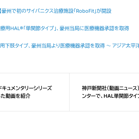
ス】豪州で初のサイバニクス治療施設「RoboFit」が開設
】医療用HAL®「単関節タイプ」、豪州当局に医療機器承認を取得
®医療用下肢タイプ、豪州当局より医療機器承認を取得 〜 アジア太平
ドキュメンタリーシリーズ
神戸新聞社（動画ニュース
した動画を紹介
ンターで、HAL単関節タ