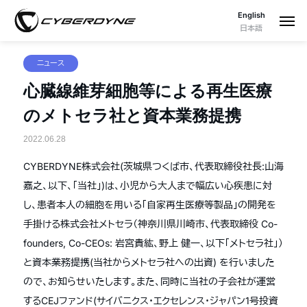
English
日本語
ニュース
心臓線維芽細胞等による再生医療
のメトセラ社と資本業務提携
2022.06.28
CYBERDYNE株式会社(茨城県つくば市、代表取締役社長:山海
嘉之、以下、「当社」)は、小児から大人まで幅広い心疾患に対
し、患者本人の細胞を用いる「自家再生医療等製品」の開発を
手掛ける株式会社メトセラ（神奈川県川崎市、代表取締役 Co-
founders, Co-CEOs: 岩宮貴紘、野上 健一、以下「メトセラ社」）
と資本業務提携(当社からメトセラ社への出資) を行いました
ので、お知らせいたします。また、同時に当社の子会社が運営
するCEJファンド(サイバニクス・エクセレンス・ジャパン1号投資