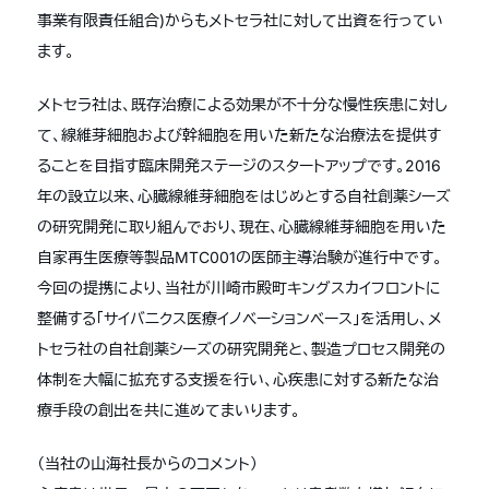
事業有限責任組合)からもメトセラ社に対して出資を行ってい
ます。
メトセラ社は、既存治療による効果が不十分な慢性疾患に対し
て、線維芽細胞および幹細胞を用いた新たな治療法を提供す
ることを目指す臨床開発ステージのスタートアップです。2016
年の設立以来、心臓線維芽細胞をはじめとする自社創薬シーズ
の研究開発に取り組んでおり、現在、心臓線維芽細胞を用いた
自家再生医療等製品MTC001の医師主導治験が進行中です。
今回の提携により、当社が川崎市殿町キングスカイフロントに
整備する「サイバニクス医療イノベーションベース」を活用し、メ
トセラ社の自社創薬シーズの研究開発と、製造プロセス開発の
体制を大幅に拡充する支援を行い、心疾患に対する新たな治
療手段の創出を共に進めてまいります。
（当社の山海社長からのコメント）