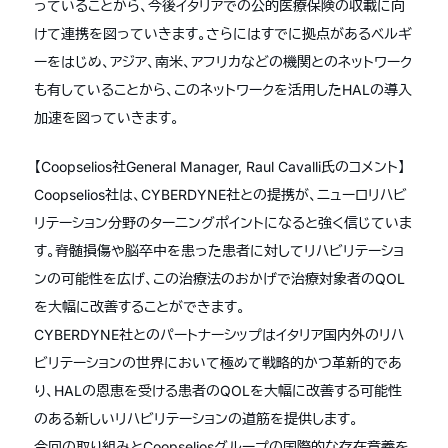
っていることから、今後イタリアでの公的医療保険の収載に向
けて連携を図っていきます。さらにはすでに拠点があるベルギ
ーをはじめ、アジア、南米、アフリカなどの機関とのネットワーク
も有していることから、このネットワークを活用したHALの導入
加速を図っていきます。
【Coopselios社General Manager, Raul Cavalli氏のコメント】
Coopselios社は、CYBERDYNE社との提携が、ニューロリハビ
リテーション分野のターニングポイントになると強く信じていま
す。脊髄損傷や脳卒中を患った患者に対してリハビリテーショ
ンの可能性を広げ、この治療法のおかげで治療対象者のQOL
を大幅に改善することができます。
CYBERDYNE社とのパートナーシップはイタリア国内外のリハ
ビリテーションの世界において極めて戦略的かつ革新的であ
り、HALの恩恵を受ける患者のQOLを大幅に改善する可能性
のある新しいリハビリテーションの道筋を提供します。
今回の取り組みとCoopseliosグループの国際的な存在意義を