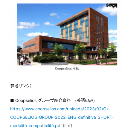
参考リンク）
■ Coopselios グループ紹介資料 (英語のみ)
https://www.coopselios.com/uploads/2023/02/Ok-
COOPSELIOS-GROUP-2022-ENG_definitiva_SHORT-
modalità-compatibilità.pdf
[PDF]