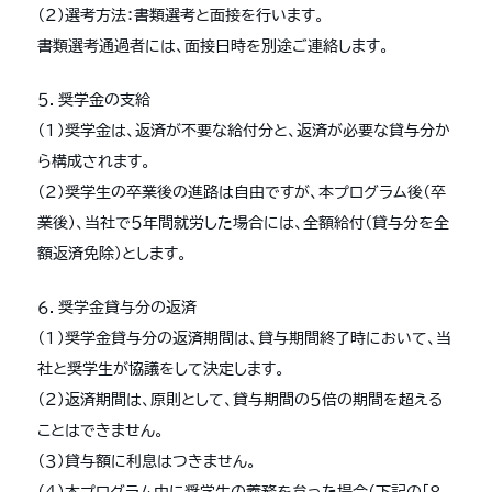
（２）選考方法：書類選考と面接を行います。
書類選考通過者には、面接日時を別途ご連絡します。
５．奨学金の支給
（１）奨学金は、返済が不要な給付分と、返済が必要な貸与分か
ら構成されます。
（２）奨学生の卒業後の進路は自由ですが、本プログラム後（卒
業後）、当社で５年間就労した場合には、全額給付（貸与分を全
額返済免除）とします。
６．奨学金貸与分の返済
（１）奨学金貸与分の返済期間は、貸与期間終了時において、当
社と奨学生が協議をして決定します。
（２）返済期間は、原則として、貸与期間の５倍の期間を超える
ことはできません。
（３）貸与額に利息はつきません。
（４）本プログラム中に奨学生の義務を怠った場合（下記の「８.