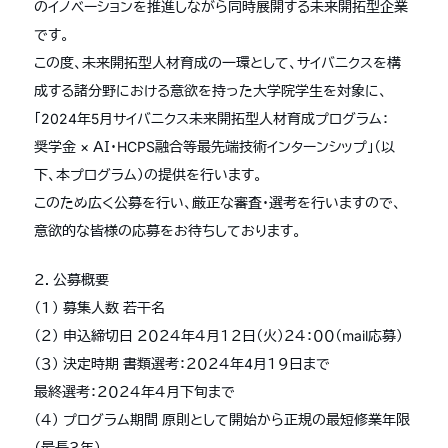
のイノベーションを推進しながら同時展開する未来開拓型企業
です。
この度、未来開拓型人材育成の一環として、サイバニクスを構
成する諸分野における意欲を持った大学院学生を対象に、
「2024年5月サイバニクス未来開拓型人材育成プログラム：
奨学金 × ＡＩ・HCPS融合等最先端技術インターンシップ」（以
下、本プログラム）の提供を行います。
このため広く公募を行い、厳正な審査・選考を行いますので、
意欲的な皆様の応募をお待ちしております。
２．公募概要
（１） 募集人数 若干名
（２） 申込締切日 ２０２４年４月１２日（火）２４：００（mail応募）
（３） 決定時期 書類選考：２０２４年4月１９日まで
最終選考：２０２４年４月下旬まで
（４） プログラム期間 原則として開始から正規の最短修業年限
（最長３年）