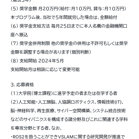
（５） 奨学金額 月２０万円（給付：月１０万円、貸与：月１０万円）
本プログラム後、当社で５年間就労した場合は、全額給付
（６） 奨学金支給方法 毎月２５日までに本人名義の金融機関口
座へ振込
（７） 奨学金併用制限 他の奨学金の併用は不許可もしくは奨学
金額を調整する場合があります（個別判断）
（８） 支給開始 ２０２４年５月
支給開始月は相談に応じて変更可能
３．応募資格
（１）大学院（博士課程）に進学予定の者または在学する者
（２）人工知能・人工頭脳、人協調ロボティクス、情報技術(IT)、
脳・神経科学、再生医療、サイバー空間構築、システム統合技術
などのサイバニクスを構成する諸分野及びこれに関連する学科
を専攻分野とする者、なお、
・ROS2を扱うことができVSLAMに関する研究開発が推進で