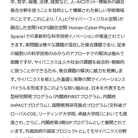
学、哲学、倫理、法律、経営など、人・AIロボット・情報系の融合
複合分野を扱うことを目的として構築された新しい学術領域
のことです。これにより、「人」と「サイバー・フィジカル空間」が
融合した空間（HCPS融合空間：Human-Cyber-Physical
Space）での革新的な科学技術イノベーションが推進されてい
きます。実問題は様々な課題が混在した複合課題であり、従来
の縦割りの科学技術のみからのアプローチでの解決は極めて
困難ですが、サイバニクスは人や社会の課題を総合的・複眼的
に扱うことができるため、複合課題の解決に威力を発揮しま
す。サイバニクスを核とした基礎と実際の間でイノベーションス
パイラルを形成するこのような取り組みは、日本を代表する大
型研究開発プログラム（内閣府FIRSTプログラム、内閣府
ImPACTプログラム）、国際教育研究拠点プログラム（文科省グ
ローバルCOE、リーディング大学院、卓越大学院）においても推
進され、さらに、内閣府第3期SIPプログラムとして展開されて
います。外国政府の国家プロジェクトとしてもサイバニクス分野