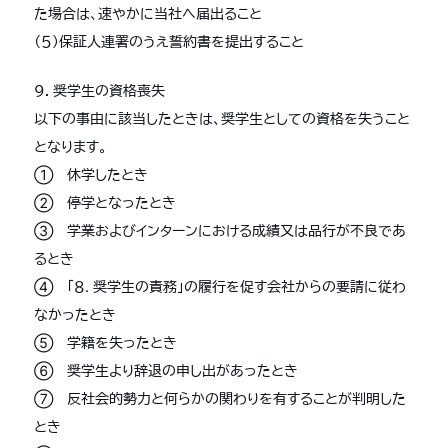
た場合は、速やかに当社へ届出ること
（５）保証人連署のうえ誓約書を提出すること
９．奨学生の資格喪失
以下の事由に該当したときは、奨学生としての資格を失うこと
となります。
① 休学したとき
② 停学となったとき
③ 学業およびインターンにおける成績又は品行が不良であ
るとき
④ 「８. 奨学生の責務」の履行を促す会社からの要請に従わ
なかったとき
⑤ 学籍を失ったとき
⑥ 奨学生より辞退の申し出があったとき
⑦ 反社会的勢力と何らかの関わりを有することが判明した
とき