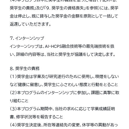
奨学生の責務」及び「９. 奨学生の資格喪失」を参照）には、奨学
金は停止し、既に貸与した奨学金の金額を原則として一括して
返還していただきます。
７．インターンシップ
インターンシップは、AI・HCPS融合技術等の最先端技術を扱
い、詳細の内容等は、当社と奨学生が協議をして決定します。
８．奨学生の責務
（１）奨学金は学業及び研究遂行のために使用し、喫煙をしない
など健康に留意し、奨学生にふさわしい態度と行動をとること
（２）本プログラムのインターンシップに参加し、課題に真摯に取
り組むこと
（３）本プログラム期間中、当社の求めに応じて学業成績証明
書、修学状況等を報告すること
（４）奨学生決定後、所在等連絡先の変更、休学等の異動があっ