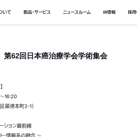
について
製品・サービス
ニュースルーム
IR情報
採用
（金）第62回日本癌治療学会学術集会
】
〜16:20
区築港本町2-1）
ベーション最前線
ト・情報系の融合 〜