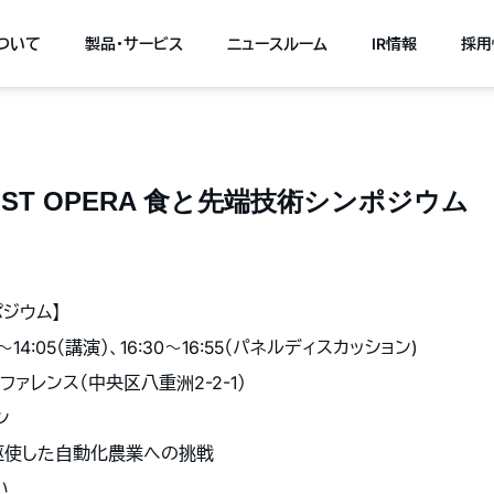
について
製品・サービス
ニュースルーム
IR情報
採用
) JST OPERA 食と先端技術シンポジウム
ンポジウム】
〜
14:05
（講演）、
16:30
〜
16:55
（パネルディスカッション
)
ファレンス（中央区八重洲
2-2-1
）
ン
駆使した自動化農業への挑戦
い