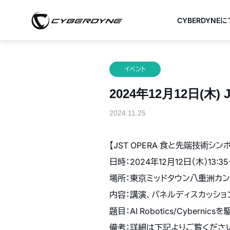
CYBERDYNE
イベント
2024年12月12日(木
2024.11.25
【
JST OPERA
食と先端技術シ
日時：
2024
年
12
月
12
日（木）
13:35
場所：東京ミッドタウン八重洲カン
内容：講演、パネルディスカッショ
題目：
AI Robotics/Cybernics
を
備考：詳細は下記よりご覧くださ