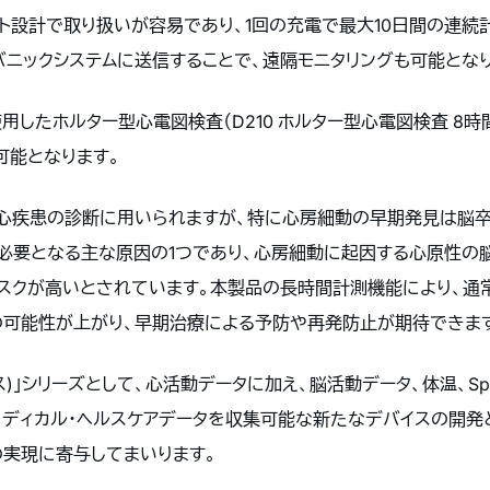
クト設計で取り扱いが容易であり、1回の充電で最大10日間の連続
バニックシステムに送信することで、遠隔モニタリングも可能となり
使用したホルター型心電図検査（D210 ホルター型心電図検査 8
用が可能となります。
心疾患の診断に用いられますが、特に心房細動の早期発見は脳
必要となる主な原因の1つであり、心房細動に起因する心原性の
リスクが高いとされています。本製品の長時間計測機能により、通
可能性が上がり、早期治療による予防や再発防止が期待できま
ビス)」シリーズとして、心活動データに加え、脳活動データ、体温、
メディカル・ヘルスケアデータを収集可能な新たなデバイスの開発
の実現に寄与してまいります。