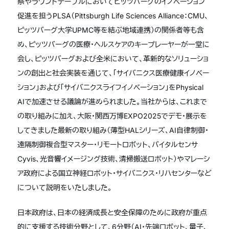
察やラウンドテーブルにおいてピッツバーグのイノベーション
促進を担うPLSA（Pittsburgh Life Sciences Alliance：CMU、
ピッツバーグ大学UPMC等を結ぶ地域連携）の関係者等も含
め、ピッツバーグの医療・ヘルスケアのキープレーヤーが一堂に
会し、ピッツバーグおよび全米において、革新的なソリューショ
ンの創出と社会実装を通じて、「サイバニクス医療健康イノベー
ション」および「サイバニクスライフイノベーション」をPhysical
AIで加速させる議論が進められました。当社からは、これまで
の取り組みに加え、大阪・関西万博EXPO2025でデモ・展示を
してきました最新の取り組み（薄型HALシリーズ、AI自律制御・
遠隔制御複合型マスター・リモートロボット、バイタルセンサ
Cyvis、光音響イメージング技術、清掃搬送ロボット）やマレーシ
ア政府による国立神経ロボット・サイバニクス・リハセンターなど
について説明をいたしました。
日本政府は、日本の経済成長と安全保障のために政府が重点
的に支援する技術分野として、6分野（AI・先端ロボット、量子、