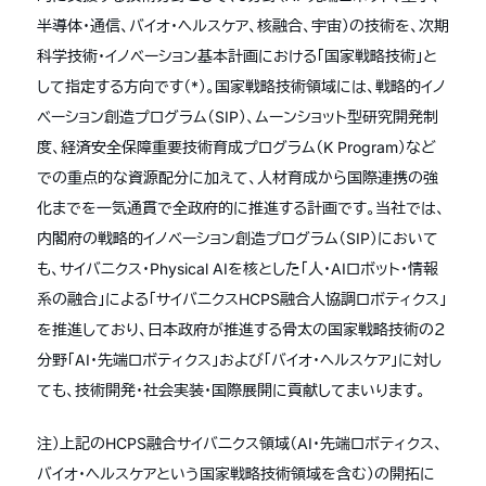
半導体・通信、バイオ・ヘルスケア、核融合、宇宙）の技術を、次期
科学技術・イノベーション基本計画における「国家戦略技術」と
して指定する方向です（*）。国家戦略技術領域には、戦略的イノ
ベーション創造プログラム（SIP）、ムーンショット型研究開発制
度、経済安全保障重要技術育成プログラム（K Program）など
での重点的な資源配分に加えて、人材育成から国際連携の強
化までを一気通貫で全政府的に推進する計画です。当社では、
内閣府の戦略的イノベーション創造プログラム（SIP）において
も、サイバニクス・Physical AIを核とした「人・AIロボット・情報
系の融合」による「サイバニクスHCPS融合人協調ロボティクス」
を推進しており、日本政府が推進する骨太の国家戦略技術の２
分野「AI・先端ロボティクス」および「バイオ・ヘルスケア」に対し
ても、技術開発・社会実装・国際展開に貢献してまいります。
注）上記のHCPS融合サイバニクス領域（AI・先端ロボティクス、
バイオ・ヘルスケアという国家戦略技術領域を含む）の開拓に