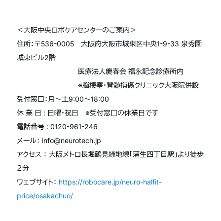
＜大阪中央ロボケアセンターのご案内＞
住所：〒
536-0005
大阪府大阪市城東区中央
1-9-33
泉秀園
城東ビル
2
階
医療法人慶春会 福永記念診療所内
※
脳梗塞・脊髄損傷クリニック大阪院併設
受付窓口：月～土
9:00
～
18:00
休 業 日
:
日曜・祝日 ※受付窓口の休業日です
電話番号
: 0120-961-246
メール：
info@neurotech.jp
アクセス ： 大阪メトロ長堀鶴見緑地線「蒲生四丁目駅」より徒歩
２分
ウェブサイト：
https://robocare.jp/neuro-halfit-
price/osakachuo/