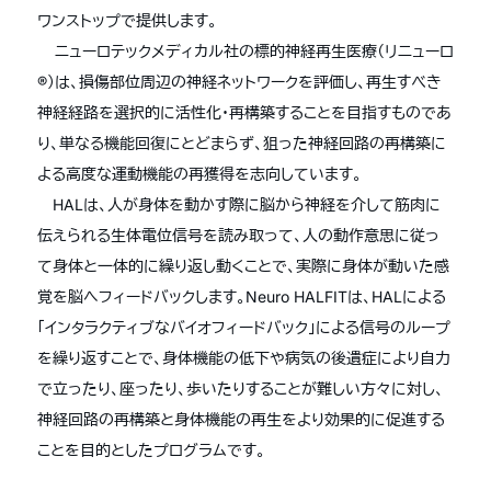
ワンストップで提供します。
ニューロテックメディカル社の標的神経再生医療（リニューロ
®
）は、損傷部位周辺の神経ネットワークを評価し、再生すべき
神経経路を選択的に活性化・再構築することを目指すものであ
り、単なる機能回復にとどまらず、狙った神経回路の再構築に
よる高度な運動機能の再獲得を志向しています。
HAL
は、人が身体を動かす際に脳から神経を介して筋肉に
伝えられる生体電位信号を読み取って、人の動作意思に従っ
て身体と一体的に繰り返し動くことで、実際に身体が動いた感
覚を脳へフィードバックします。
Neuro HALFIT
は、
HAL
による
「インタラクティブなバイオフィードバック」による信号のループ
を繰り返すことで、身体機能の低下や病気の後遺症により自力
で立ったり、座ったり、歩いたりすることが難しい方々に対し、
神経回路の再構築と身体機能の再生をより効果的に促進する
ことを目的としたプログラムです。