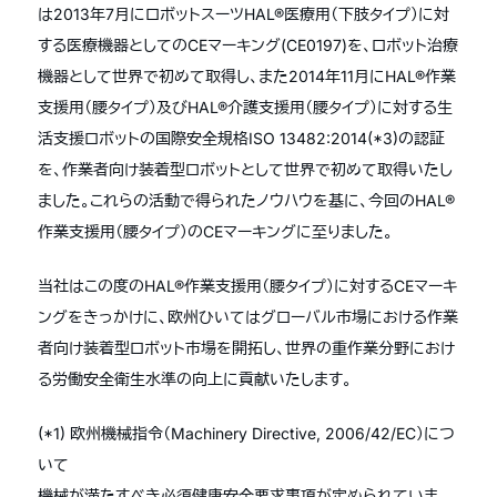
は2013年7月にロボットスーツHAL®医療用（下肢タイプ）に対
する医療機器としてのCEマーキング(CE0197)を、ロボット治療
機器として世界で初めて取得し、また2014年11月にHAL®作業
支援用（腰タイプ）及びHAL®介護支援用（腰タイプ）に対する生
活支援ロボットの国際安全規格ISO 13482:2014(*3)の認証
を、作業者向け装着型ロボットとして世界で初めて取得いたし
ました。これらの活動で得られたノウハウを基に、今回のHAL®
作業支援用（腰タイプ）のCEマーキングに至りました。
当社はこの度のHAL®作業支援用（腰タイプ）に対するCEマーキ
ングをきっかけに、欧州ひいてはグローバル市場における作業
者向け装着型ロボット市場を開拓し、世界の重作業分野におけ
る労働安全衛生水準の向上に貢献いたします。
(*1) 欧州機械指令（Machinery Directive, 2006/42/EC）につ
いて
機械が満たすべき必須健康安全要求事項が定められていま