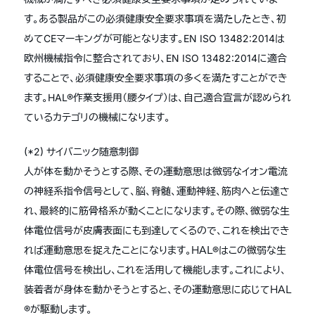
す。ある製品がこの必須健康安全要求事項を満たしたとき、初
めてCEマーキングが可能となります。EN ISO 13482:2014は
欧州機械指令に整合されており、EN ISO 13482:2014に適合
することで、必須健康安全要求事項の多くを満たすことができ
ます。HAL®作業支援用（腰タイプ）は、自己適合宣言が認められ
ているカテゴリの機械になります。
(*2) サイバニック随意制御
人が体を動かそうとする際、その運動意思は微弱なイオン電流
の神経系指令信号として、脳、脊髄、運動神経、筋肉へと伝達さ
れ、最終的に筋骨格系が動くことになります。その際、微弱な生
体電位信号が皮膚表面にも到達してくるので、これを検出でき
れば運動意思を捉えたことになります。ＨＡＬ®はこの微弱な生
体電位信号を検出し、これを活用して機能します。これにより、
装着者が身体を動かそうとすると、その運動意思に応じてＨＡＬ
®が駆動します。