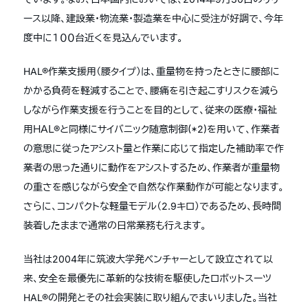
ース以降、建設業・物流業・製造業を中心に受注が好調で、今年
度中に１００台近くを見込んでいます。
HAL®作業支援用（腰タイプ）は、重量物を持ったときに腰部に
かかる負荷を軽減することで、腰痛を引き起こすリスクを減ら
しながら作業支援を行うことを目的として、従来の医療・福祉
用ＨＡＬ®と同様にサイバニック随意制御(*2)を用いて、作業者
の意思に従ったアシスト量と作業に応じて指定した補助率で作
業者の思った通りに動作をアシストするため、作業者が重量物
の重さを感じながら安全で自然な作業動作が可能となります。
さらに、コンパクトな軽量モデル（2.9キロ）であるため、長時間
装着したままで通常の日常業務も行えます。
当社は2004年に筑波大学発ベンチャーとして設立されて以
来、安全を最優先に革新的な技術を駆使したロボットスーツ
HAL®の開発とその社会実装に取り組んでまいりました。当社