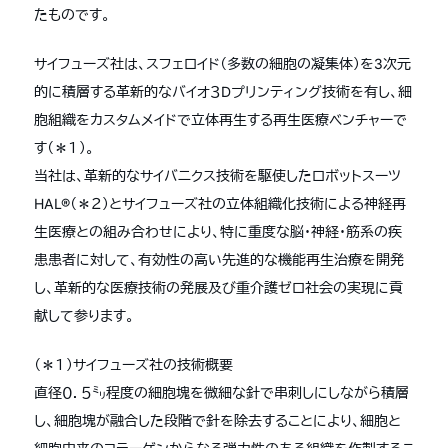
たものです。
サイフューズ社は、スフェロイド（多数の細胞の凝集体）を3次元
的に積層する革新的なバイオ３Dプリンティング技術を有し、細
胞組織をカスタムメイドで立体再生する再生医療ベンチャーで
す（＊１）。
当社は、革新的なサイバニクス技術を駆使したロボットスーツ
HAL®（＊２）とサイフューズ社の立体組織化技術による神経再
生医療との組み合わせにより、特に重度な脳・神経・筋系の疾
患患者に対して、有効性の高い先進的な機能再生治療を開発
し、革新的な医療技術の発展及び重介護ゼロ社会の実現に貢
献して参ります。
（＊１）サイフューズ社の技術概要
直径０．５㍉程度の細胞塊を微細な針で串刺しにしながら積層
し、細胞塊が融合した段階で針を除去することにより、細胞と