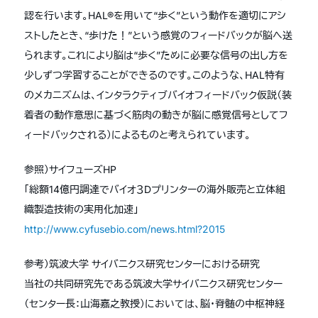
認を行います。HAL®を用いて“歩く”という動作を適切にアシ
ストしたとき、“歩けた！”という感覚のフィードバックが脳へ送
られます。これにより脳は“歩く”ために必要な信号の出し方を
少しずつ学習することができるのです。このような、HAL特有
のメカニズムは、インタラクティブバイオフィードバック仮説（装
着者の動作意思に基づく筋肉の動きが脳に感覚信号としてフ
ィードバックされる）によるものと考えられています。
参照）サイフューズHP
「総額14億円調達でバイオ３Dプリンターの海外販売と立体組
織製造技術の実用化加速」
http://www.cyfusebio.com/news.html?2015
参考）筑波大学 サイバニクス研究センターにおける研究
当社の共同研究先である筑波大学サイバニクス研究センター
（センター長：山海嘉之教授）においては、脳・脊髄の中枢神経