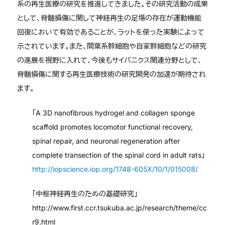
系の再生医療の研究を推進してきました。その研究活動の成果
として、脊髄損傷に関して神経再生の足場の存在が運動機能
回復において有効であることが、ラットを使った実験によって
示されています。また、間葉系幹細胞や自家幹細胞などの研究
の進展を視野に入れて、今後もサイバニクス関連分野として、
脊髄損傷に関する再生医療技術の研究開発の加速が期待され
ます。
「A 3D nanofibrous hydrogel and collagen sponge
scaffold promotes locomotor functional recovery,
spinal repair, and neuronal regeneration after
complete transection of the spinal cord in adult rats」
http://iopscience.iop.org/1748-605X/10/1/015008/
「中枢神経再生のための基礎研究」
http://www.first.ccr.tsukuba.ac.jp/research/theme/cc
r9.html