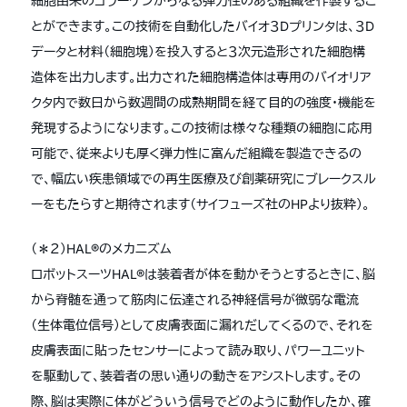
細胞由来のコラーゲンからなる弾力性のある組織を作製するこ
とができます。この技術を自動化したバイオ３Dプリンタは、３D
データと材料（細胞塊）を投入すると３次元造形された細胞構
造体を出力します。出力された細胞構造体は専用のバイオリア
クタ内で数日から数週間の成熟期間を経て目的の強度・機能を
発現するようになります。この技術は様々な種類の細胞に応用
可能で、従来よりも厚く弾力性に富んだ組織を製造できるの
で、幅広い疾患領域での再生医療及び創薬研究にブレークスル
ーをもたらすと期待されます（サイフューズ社のHPより抜粋）。
（＊２）HAL®のメカニズム
ロボットスーツHAL®は装着者が体を動かそうとするときに、脳
から脊髄を通って筋肉に伝達される神経信号が微弱な電流
（生体電位信号）として皮膚表面に漏れだしてくるので、それを
皮膚表面に貼ったセンサーによって読み取り、パワーユニット
を駆動して、装着者の思い通りの動きをアシストします。その
際、脳は実際に体がどういう信号でどのように動作したか、確