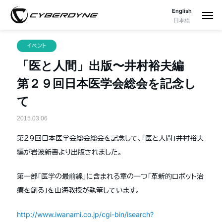
English
日本語
イベント
「医と人間」出版〜井村裕夫編
第２９回日本医学会総会を記念し
て
2015.03.06
第２９回日本医学会総会総会を記念して、「医と人間」井村裕夫
編が岩波新書より出版されました。
第一部「医学の最前線」に含まれる章の一つ「革新的ロボット治
療を創る」を山海教授が執筆しています。
http://www.iwanami.co.jp/cgi-bin/isearch?