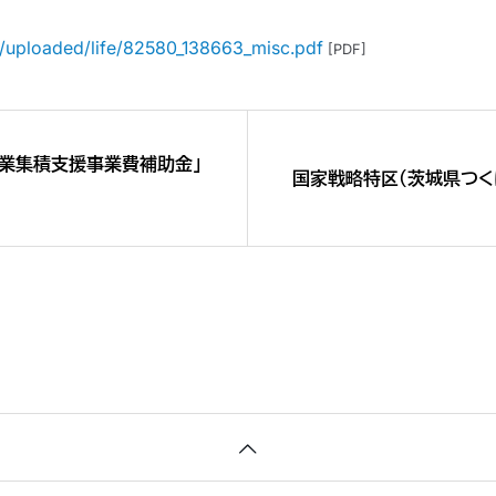
jp/uploaded/life/82580_138663_misc.pdf
[PDF]
産業集積支援事業費補助金」
国家戦略特区（茨城県つく