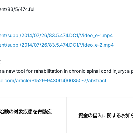
nt/83/5/474.full
ent/suppl/2014/07/26/83.5.474.DC1/Video_e-1.mp4
tent/suppl/2014/07/26/83.5.474.DC1/Video_e-2.mp4
文
 new tool for rehabilitation in chronic spinal cord injury: a p
ine.com/article/S1529-9430(14)00350-7/abstract
、治験の対象疾患を脊髄疾
資金の借入に関するお知