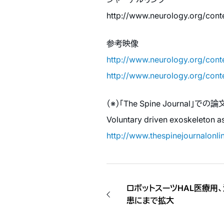
http://www.neurology.org/conte
参考映像
http://www.neurology.org/cont
http://www.neurology.org/con
（※）「The Spine Journal」での論
Voluntary driven exoskeleton as a
http://www.thespinejournalonl
ロボットスーツHAL医療用
患にまで拡大