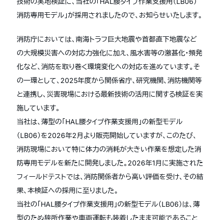
技術の実地検証に、当社の「HAL腰タイプ作業支援用（LB06）
消防専用モデル」が採用されましたので、お知らせいたします。
消防庁においては、南海トラフ巨大地震や首都直下地震など
の大規模災害への対応力強化に加え、風水害等の激甚化・頻発
化など、消防を取り巻く環境変化への対応を進めています。そ
の一環として、2025年度から関係省庁、研究機関、消防機関等
と連携し、災害現場における最新技術の活用に関する検証を実
施しています。
当社は、薄型の「HAL腰タイプ作業支援用」の新型モデル
（LB06）を2026年2月より販売開始していますが、このたび、
消防現場において特に体力の消耗が大きい作業を想定した消
防専用モデルを新たに開発しました。2026年1月に実施された
フィールドテストでは、消防関係者から高い評価を受け、その結
果、本検証への採用に至りました。
当社の「HAL腰タイプ作業支援用」の新型モデル（LB06）は、薄
型のため狭所作業や車両運転も装着したまま可能であること