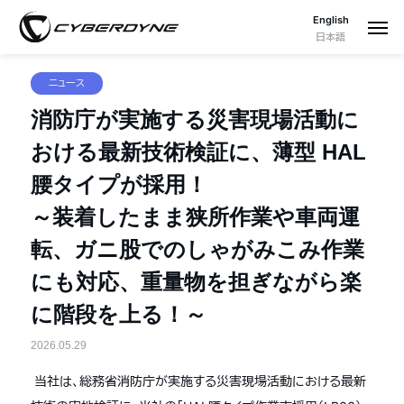
English
日本語
ニュース
消防庁が実施する災害現場活動に
おける最新技術検証に、薄型 HAL
腰タイプが採用！
～装着したまま狭所作業や車両運
転、ガニ股でのしゃがみこみ作業
にも対応、重量物を担ぎながら楽
に階段を上る！～
2026.05.29
当社は、総務省消防庁が実施する災害現場活動における最新