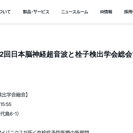
について
製品・サービス
ニュースルーム
IR情報
採用
木) 第2回日本脳神経超音波と栓子検出学会
検出学会総会】
5:55
島6-1）
サイバニクスが拓く血栓症予防医療の新展開