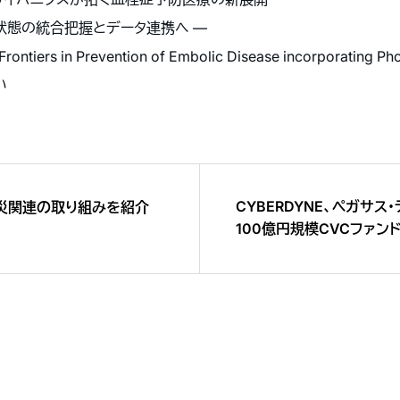
の統合把握とデータ連携へ ―
ers in Prevention of Embolic Disease incorporating Pho
い
CYBERDYNE、ペガサス
防災関連の取り組みを紹介
100億円規模CVCファン
～「HCPS融合サイバニクス 
加速に向け、グローバルス
進～