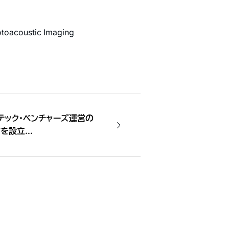
toacoustic Imaging
・テック・ベンチャーズ運営の
ドを設立
with フィジカルAI」の事業
タートアップとの共創を推