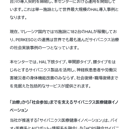
台）の導入契約を締結し、本センターにおける運用を開始して
います。これは単一施設として世界最大規模のHAL導入事例と
なります。
現在、マレーシア国内では15施設に182台のHALが稼働してお
り、PERKESOとの連携は世界でも最も進んだサイバニクス治療
の社会実装事例の一つとなっています。
本センターでは、HAL下肢タイプ、単関節タイプ、腰タイプをは
じめとするサイバニクス製品を活用し、神経疾患患者や労働災
害被災者の身体機能改善のみならず、社会復帰・職場復帰まで
を見据えた包括的なサービスが提供されます。
「治療」から「社会参加」までを支えるサイバニクス医療健康イノ
ベーション
当社が推進する「サイバニクス医療健康イノベーション」は、バイ
オ・医療系とAIロボット・情報系を融合した「HCPS融合サイバニ