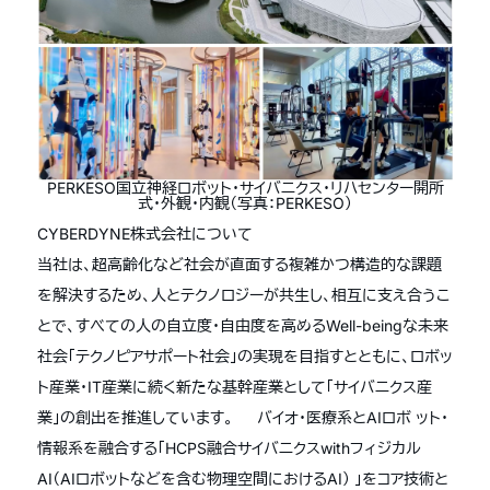
PERKESO国立神経ロボット・サイバニクス・リハセンター開所
式・外観・内観（写真：PERKESO）
CYBERDYNE株式会社について
当社は、超高齢化など社会が直面する複雑かつ構造的な課題
を解決するため、人とテクノロジーが共生し、相互に支え合うこ
とで、すべての人の自立度・自由度を高めるWell-beingな未来
社会「テクノピアサポート社会」の実現を目指すとともに、ロボッ
ト産業・IT産業に続く新たな基幹産業として「サイバニクス産
業」の創出を推進しています。 バイオ・医療系とAIロボ ット・
情報系を融合する「HCPS融合サイバニクスwithフィジカル
AI（AIロボットなどを含む物理空間におけるAI） 」をコア技術と