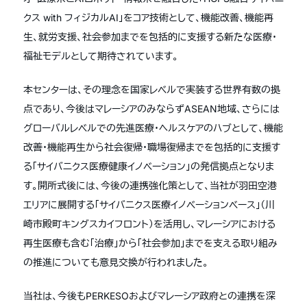
クス with フィジカルAI」をコア技術として、機能改善、機能再
生、就労支援、社会参加までを包括的に支援する新たな医療・
福祉モデルとして期待されています。
本センターは、その理念を国家レベルで実装する世界有数の拠
点であり、今後はマレーシアのみならずASEAN地域、さらには
グローバルレベルでの先進医療・ヘルスケアのハブとして、機能
改善・機能再生から社会復帰・職場復帰までを包括的に支援す
る「サイバニクス医療健康イノベーション」の発信拠点となりま
す。開所式後には、今後の連携強化策として、当社が羽田空港
エリアに展開する「サイバニクス医療イノベーションベース」（川
崎市殿町キングスカイフロント）を活用し、マレーシアにおける
再生医療も含む「治療」から「社会参加」までを支える取り組み
の推進についても意見交換が行われました。
当社は、今後もPERKESOおよびマレーシア政府との連携を深