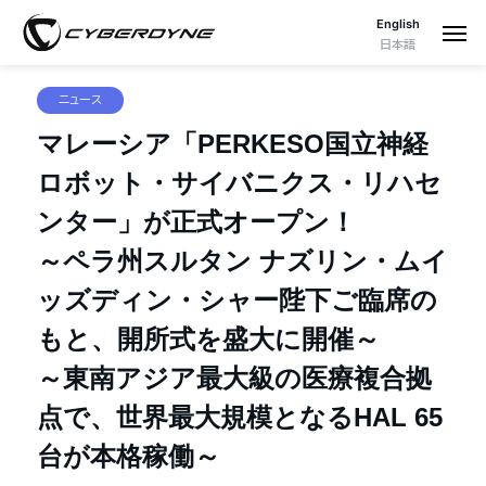
English
日本語
ニュース
マレーシア「PERKESO国立神経
ロボット・サイバニクス・リハセ
ンター」が正式オープン！
～ペラ州スルタン ナズリン・ムイ
ッズディン・シャー陛下ご臨席の
もと、開所式を盛大に開催～
～東南アジア最大級の医療複合拠
点で、世界最大規模となるHAL 65
台が本格稼働～