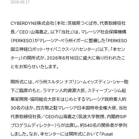
2026.06.17
CYBERDYNE株式会社（本社：茨城県つくば市、代表取締役社
長／CEO：山海嘉之、以下「当社」）は、マレーシア社会保障機構
（PERKESO）がマレーシア・ペラ州イポーに整備した「PERKESO
国立神経ロボット・サイバニクス・リハセンター」（以下、「本セン
ター」）の開所式が、2026年6月16日に盛大に執り行われたこ
とをお知らせいたします。
開所式には、ペラ州スルタン ナズリン・ムイッズディン・シャー陛
下ご臨席のもと、ラマナン人的資源大臣、スティーブン・シム起
業家開発・協同組合大臣をはじめとするマレーシア政府要人約
30名のほか、四方敬之駐マレーシア日本国特命全権大使、当社
代表取締役社長／CEOの山海嘉之（筑波大学教授、内閣府SIP
プログラムディレクター）らが出席し、約540名の関係者が参列
しました。なお、本センターには開所式において「Pusat