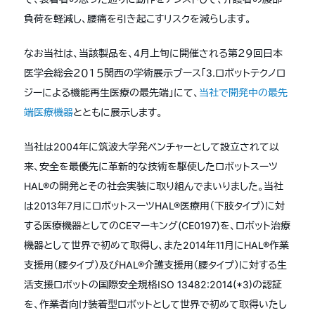
負荷を軽減し、腰痛を引き起こすリスクを減らします。
なお当社は、当該製品を、4月上旬に開催される第２９回日本
医学会総会２０１５関西の学術展示ブース「3.ロボットテクノロ
ジーによる機能再生医療の最先端」にて、
当社で開発中の最先
端医療機器
とともに展示します。
当社は2004年に筑波大学発ベンチャーとして設立されて以
来、安全を最優先に革新的な技術を駆使したロボットスーツ
HAL®の開発とその社会実装に取り組んでまいりました。当社
は2013年7月にロボットスーツHAL®医療用（下肢タイプ）に対
する医療機器としてのCEマーキング(CE0197)を、ロボット治療
機器として世界で初めて取得し、また2014年11月にHAL®作業
支援用（腰タイプ）及びHAL®介護支援用（腰タイプ）に対する生
活支援ロボットの国際安全規格ISO 13482:2014(*3)の認証
を、作業者向け装着型ロボットとして世界で初めて取得いたし