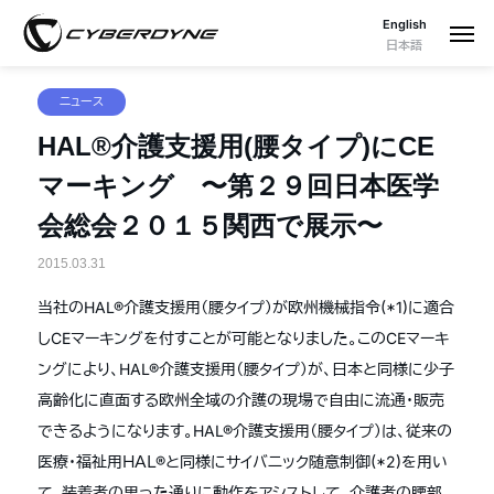
English
日本語
ニュース
HAL®介護支援用(腰タイプ)にCE
マーキング 〜第２９回日本医学
会総会２０１５関西で展示〜
2015.03.31
当社のHAL®介護支援用（腰タイプ）が欧州機械指令(*1)に適合
しCEマーキングを付すことが可能となりました。このCEマーキ
ングにより、HAL®介護支援用（腰タイプ）が、日本と同様に少子
高齢化に直面する欧州全域の介護の現場で自由に流通・販売
できるようになります。HAL®介護支援用（腰タイプ）は、従来の
医療・福祉用ＨＡＬ®と同様にサイバニック随意制御(*2)を用い
て、装着者の思った通りに動作をアシストして、介護者の腰部