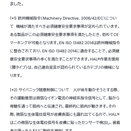
ました。
(*1) 欧州機械指令（Machinery Directive, 2006/42/EC）につい
て 機械が満たすべき必須健康安全要求事項が定められています。
ある製品がこの必須健康安全要求事項を満たしたとき、初めてCE
マーキングが可能となります。EN ISO 13482:2014は欧州機械指令
に整合されており、EN ISO 13482:2014に適合することで、必須健
康安全要求事項の多くを満たすことができます。HAL®作業支援用
（腰タイプ）は、自己適合宣言が認められているカテゴリの機械にな
ります。
(*2) サイバニック随意制御について 人が体を動かそうとする際、
その運動意思は微弱なイオン電流の神経系指令信号として、脳から
脊髄を通って筋肉へと伝達され、最終的に筋肉が動きます。その
際、微弱な生体電位信号が皮膚表面にも漏れ出てくるので、ＨＡＬ®
はこの微弱な生体電位信号を皮膚に貼ったセンサーで検出し、装着
者の思ったとおりに動作を補助します。