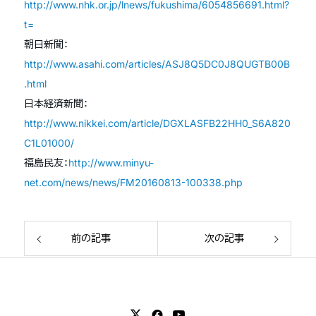
http://www.nhk.or.jp/lnews/fukushima/6054856691.html?
t=
朝日新聞：
http://www.asahi.com/articles/ASJ8Q5DC0J8QUGTB00B
.html
日本経済新聞：
http://www.nikkei.com/article/DGXLASFB22HH0_S6A820
C1L01000/
福島民友：
http://www.minyu-
net.com/news/news/FM20160813-100338.php
前の記事
次の記事