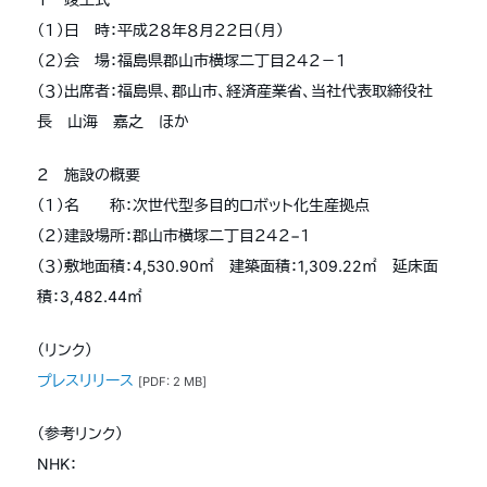
（１）日 時：平成２８年８月２２日（月）
（２）会 場：福島県郡山市横塚二丁目２４２－１
（３）出席者：福島県、郡山市、経済産業省、当社代表取締役社
長 山海 嘉之 ほか
２ 施設の概要
（１）名 称：次世代型多目的ロボット化生産拠点
（２）建設場所：郡山市横塚二丁目２４２−１
（３）敷地面積：4,530.90㎡ 建築面積：1,309.22㎡ 延床面
積：3,482.44㎡
（リンク）
プレスリリース
[PDF: 2 MB]
（参考リンク）
NHK：