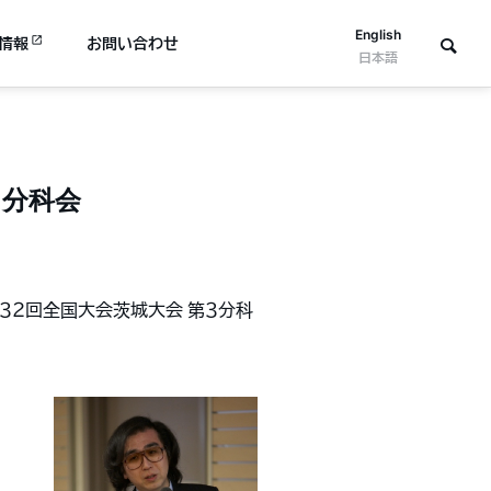
English
情報
お問い合わせ
日本語
３分科会
第３２回全国大会茨城大会 第３分科