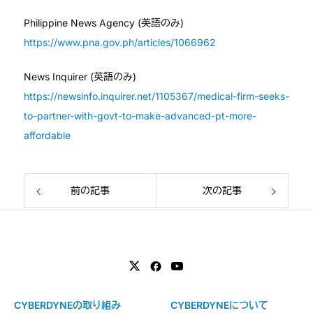
Philippine News Agency (英語のみ)
https://www.pna.gov.ph/articles/1066962
News Inquirer (英語のみ)
https://newsinfo.inquirer.net/1105367/medical-firm-seeks-
to-partner-with-govt-to-make-advanced-pt-more-
affordable
前の記事
次の記事
CYBERDYNEの取り組み
CYBERDYNEについて