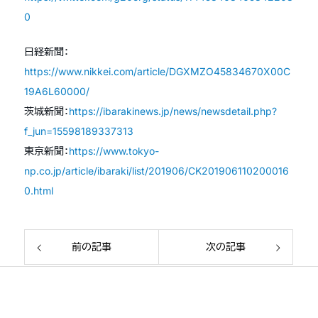
0
日経新聞：
https://www.nikkei.com/article/DGXMZO45834670X00C
19A6L60000/
茨城新聞：
https://ibarakinews.jp/news/newsdetail.php?
f_jun=15598189337313
東京新聞：
https://www.tokyo-
np.co.jp/article/ibaraki/list/201906/CK201906110200016
0.html
前の記事
次の記事