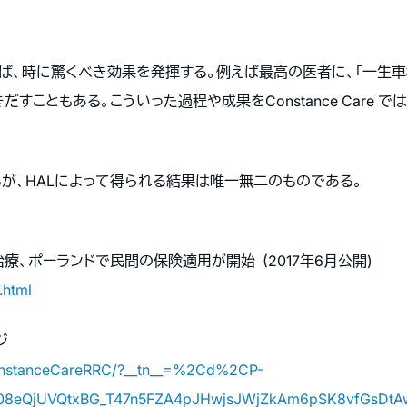
きれば、時に驚くべき効果を発揮する。例えば最高の医者に、「一生
すこともある。こういった過程や成果をConstance Care 
るが、HALによって得られる結果は唯一無二のものである。
ス治療、ポーランドで民間の保険適用が開始
(2017年6月公開)
.html
ジ
onstanceCareRRC/?__tn__=%2Cd%2CP-
8eQjUVQtxBG_T47n5FZA4pJHwjsJWjZkAm6pSK8vfGsDtA