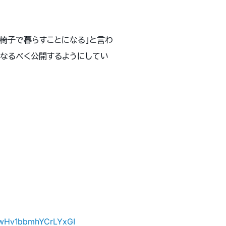
車椅子で暮らすことになる」と言わ
ではなるべく公開するようにしてい
wHv1bbmhYCrLYxGI