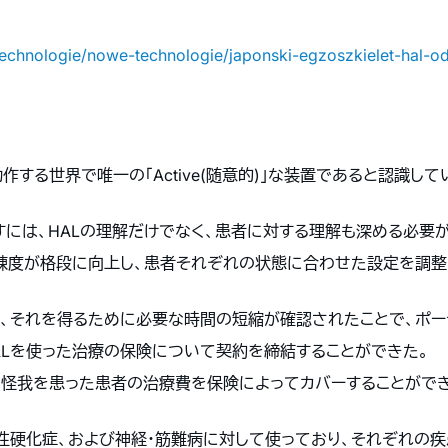
l/technologie/nowe-technologie/japonski-egzoszkielet-hal
動作する世界で唯一の「Active(随意的)」な装置であると認識して
出すには、HALの理解だけでなく、患者に対する理解も深める必要
練度が格段に向上し、患者それぞれの状態に合わせた設定を調整
改善や、それを得るために必要な時間の短縮が確認されたことで、ポ
HALを使った治療の保険について契約を締結することができた。
、怪我を患った患者の治療費を保険によってカバーすることがで
多発性硬化症、および神経・筋難病に対して使っており、それぞれ