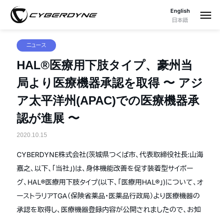
English
日本語
ニュース
HAL®医療用下肢タイプ、豪州当
局より医療機器承認を取得 〜 アジ
ア太平洋州(APAC)での医療機器承
認が進展 〜
2020.10.15
CYBERDYNE株式会社(茨城県つくば市、代表取締役社長:山海
嘉之、以下、「当社」)は、身体機能改善を促す装着型サイボー
グ、HAL®医療用下肢タイプ(以下、「医療用HAL®」)について、オ
ーストラリアTGA（保険省薬品・医薬品行政局）より医療機器の
承認を取得し、医療機器登録内容が公開されましたので、お知