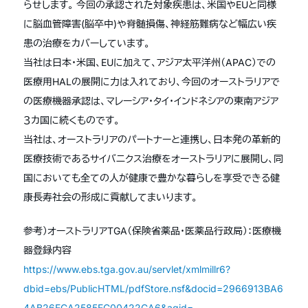
らせします。 今回の承認された対象疾患は、米国やEUと同様
に脳血管障害(脳卒中)や脊髄損傷、神経筋難病など幅広い疾
患の治療をカバーしています。
当社は日本・米国、EUに加えて、アジア太平洋州（APAC）での
医療用HALの展開に力は入れており、今回のオーストラリアで
の医療機器承認は、マレーシア・タイ・インドネシアの東南アジア
３カ国に続くものです。
当社は、オーストラリアのパートナーと連携し、日本発の革新的
医療技術であるサイバニクス治療をオーストラリアに展開し、同
国においても全ての人が健康で豊かな暮らしを享受できる健
康長寿社会の形成に貢献してまいります。
参考）オーストラリアTGA（保険省薬品・医薬品行政局）：医療機
器登録内容
https://www.ebs.tga.gov.au/servlet/xmlmillr6?
dbid=ebs/PublicHTML/pdfStore.nsf&docid=2966913BA6
4AB26ECA2585EC00422CA6&agid=