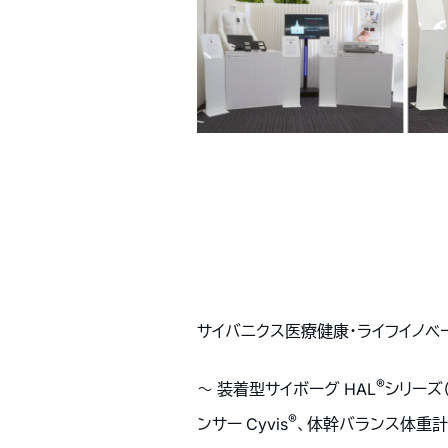
サイバニクス医療健康・ライフイノベ
®
～ 装着型サイボーグ HAL
シリーズ
®
ンサー Cyvis
、体幹バランス体重計、光