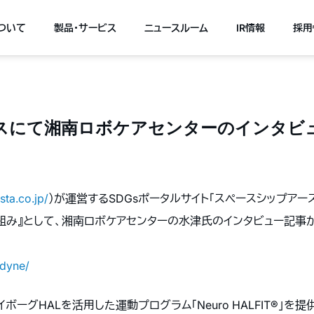
について
製品・サービス
ニュースルーム
IR情報
採用
スにて湘南ロボケアセンターのインタビ
sta.co.jp/
）が運営するSDGsポータルサイト「スペースシップアー
組み』として、湘南ロボケアセンターの水津氏のインタビュー記事
rdyne/
ーグHALを活用した運動プログラム「Neuro HALFIT®」を