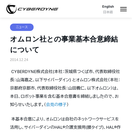
English
日本語
ニュース
オムロン社との事業基本合意締結
について
2014.12.24
CYBERDYNE株式会社(本社：茨城県つくば市、代表取締役社
長：山海嘉之、以下サイバーダイン) と
オムロン株式会社（本社：
京都府京都市、代表取締役社長：山田義仁、以下オムロン）は、
本日、ロボット事業を含む基本合意書を締結しましたので、お
知らせいたします。（
会見の様子
）
本基本合意により、オムロンは自社のネットワークサービスを
活用し、サイバーダインのHAL®介護支援用(腰タイプ)、HAL®作