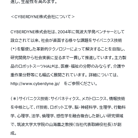
進し、生産性を高めます。
＜CYBERDYNE株式会社について＞
CYBERDYNE株式会社は、2004年に筑波大学発ベンチャーとして
設立されて以来、社会が直面する様々な課題をサイバニクス技術
（*）を駆使した革新的テクノロジーによって解決することを目指し、
研究開発から社会実装に至るまで一貫して推進しています。主力製
品のロボットスーツHAL®は、医療・福祉の分野のみならず、介護や
重作業分野等にも幅広く展開されています。 詳細については、
http://www.cyberdyne.jp/ をご参照ください。
（＊）サイバニクス技術：サイバネティクス、メカトロニクス、情報技術
を中核として、IT技術、ロボット工学、脳・神経科学、生理学、行動科
学、心理学、法学、倫理学、感性学を融合複合した新しい研究領域
で、筑波大学大学院の山海嘉之教授（当社代表取締役社長）が創
成。