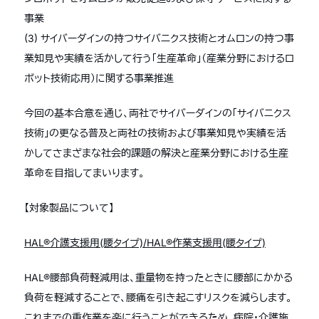
事業
(3) サイバーダインの持つサイバニクス技術とオムロンの持つ事
業知見や実績を活かして行う「生産革命」（産業分野におけるロ
ボット技術応用）に関する事業推進
今回の基本合意を通じ、両社でサイバーダインの「サイバニクス
技術」の更なる普及と両社の技術および事業知見や実績を活
かしてさまざまな社会的課題の解決と産業分野における生産
革命を目指してまいります。
【対象製品について】
HAL®介護支援用(腰タイプ)/HAL®作業支援用(腰タイプ)
HAL®腰部負荷軽減用は、重量物を持ったときに腰部にかかる
負荷を軽減することで、腰痛を引き起こすリスクを減らします。
これまでの重作業を楽に行うことができるため、病院・介護施