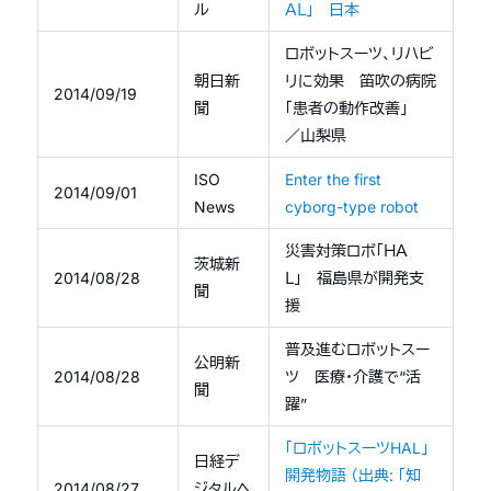
ル
ＡＬ」 日本
ロボットスーツ、リハビ
朝日新
リに効果 笛吹の病院
2014/09/19
聞
「患者の動作改善」
／山梨県
ISO
Enter the first
2014/09/01
News
cyborg-type robot
災害対策ロボ「ＨＡ
茨城新
2014/08/28
Ｌ」 福島県が開発支
聞
援
普及進むロボットスー
公明新
2014/08/28
ツ 医療・介護で“活
聞
躍”
「ロボットスーツHAL」
日経デ
開発物語 （出典: 「知
2014/08/27
ジタルヘ