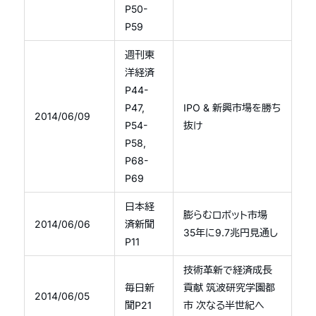
P50-
P59
週刊東
洋経済
P44-
P47,
IPO & 新興市場を勝ち
2014/06/09
P54-
抜け
P58,
P68-
P69
日本経
膨らむロボット市場
2014/06/06
済新聞
35年に9.7兆円見通し
P11
技術革新で経済成長
毎日新
貢献 筑波研究学園都
2014/06/05
聞P21
市 次なる半世紀へ