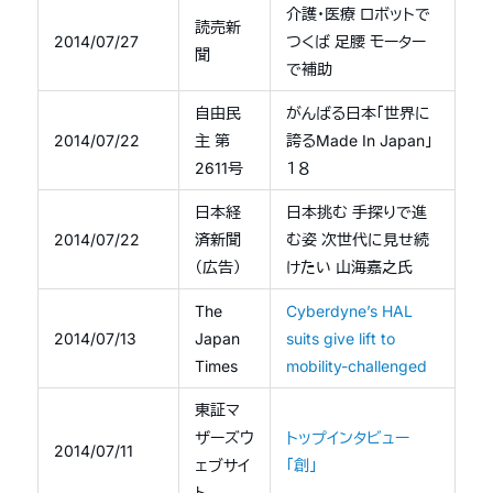
介護・医療 ロボットで
読売新
2014/07/27
つくば 足腰 モーター
聞
で補助
自由民
がんばる日本「世界に
2014/07/22
主 第
誇るMade In Japan」
2611号
１８
日本経
日本挑む 手探りで進
2014/07/22
済新聞
む姿 次世代に見せ続
（広告）
けたい 山海嘉之氏
The
Cyberdyne’s HAL
2014/07/13
Japan
suits give lift to
Times
mobility-challenged
東証マ
ザーズウ
トップインタビュー
2014/07/11
ェブサイ
「創」
ト