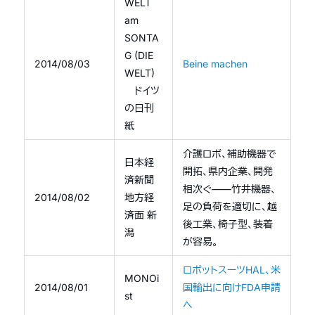
WELT
am
SONTA
G (DIE
2014/08/03
Beine machen
WELT)
ドイツ
の日刊
紙
介護ロボ、補助機器で
日本経
開拓、県内企業、開発
済新聞
相次ぐ——竹井機器、
2014/08/02
地方経
足の負荷を適切に、越
済面 新
後工業、椅子型、装着
潟
が容易。
ロボットスーツHAL、米
MONOi
2014/08/01
国輸出に向けFDA申請
st
へ