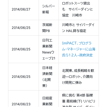
ロボットスーツ貸出
シルバー
2014/06/27
も サイバーダインと
新報
協定 川崎市
茨城新
川崎市と サイバーダイ
2014/06/25
聞P8
ン HAL貸与協定
日刊工
ＩｍＰＡＣＴ、プログラ
業新聞
2014/06/25
ム・マネージャーに山海
Newsウ
氏ら１２人−政府決定
ェーブ21
日本経
北関東、成長戦略を歓
済新聞
2014/06/25
迎—ロボット、介護向
（北関
け開発に弾み
東）
病に挑む 第4部 脳梗
日経産
塞 最前線(下) リハビリ
2014/06/23
業新聞