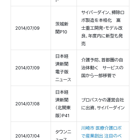
サイバーダイン、掃除ロ
ボ製造を本格化 富
茨城新
2014/07/09
士重工開発・モデル改
聞P10
良、年度内に新型も発
売
日本経
介護予防、首都圏の自
済新聞
2014/07/09
治体動く サービスの
電子版
国から一部移管で
ニュース
日本経
済新聞
プロバスケの運営会社
2014/07/08
（北関東
に出資、サイバーダイン
版）P41
川崎市 医療介護ロボ
タウンニ
2014/07/04
で産業創出 注目のベ
ュース