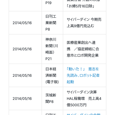
P19
「お掃5月16日除」
日刊工
サイバーダイン 今期売
2014/05/16
業新聞
上高9億円見込む
P8
神奈川
医療産業創出へ連
新聞（川
2014/05/16
携 ／協定締結に合
崎面）
意市とロボ開発企業
P21
日本経
「動いた！」 意志を
2014/05/16
済新聞
先読み、ロボット記者
(電子版)
起動
サイバーダイン決算
茨城新
2014/05/16
HAL稼働増 売上高4
聞P8
億5000万円