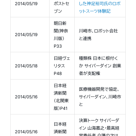
2014/05/19
ポストセ
した神足裕司氏のロボ
ブン
ットスーツ体験記
朝日新
聞(神奈
川崎市、ロボット会社
2014/05/19
川版）
と連携
P33
日経ヴェ
種類株 日本に根付く
2014/05/18
リタス
か サイバーダイン 創業
P48
者が支配権
日本経
医療機器開発で協定、
済新聞
2014/05/16
サイバーダイン、川崎市
（北関東
と
版）P41
決算トーク サイバーダ
日本経
イン 山海嘉之・最高経
2014/05/16
済新聞
営責任者 介護の次は