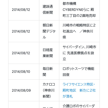
都市機構
建設通
2014/08/12
CYBERDYNEらに 殿
信新聞
町三丁目の２画地売却
朝日新
川崎市の戦略特区に２
2014/08/12
聞デジタ
社進出へ ／神奈川
ル
県
サイバーダイン、川崎市
日経産
2014/08/12
に 先進医療拠点を設
業新聞
立
毎日新
ロボットスーツで機能
2014/08/10
聞
回復
カナロコ
ライフサイエンス特区・
2014/08/09
（神奈川
殿町地区 新たに２社
新聞）
が落札
介護ロボのサイバーダ