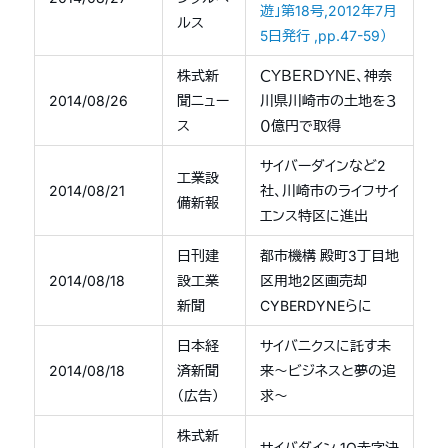
遊」第18号,2012年7月
ルス
5日発行 ,pp.47-59）
株式新
ＣＹＢＥＲＤＹＮＥ、神奈
2014/08/26
聞ニュー
川県川崎市の土地を３
ス
０億円で取得
サイバーダインなど2
工業設
2014/08/21
社、川崎市のライフサイ
備新報
エンス特区に進出
日刊建
都市機構 殿町3丁目地
2014/08/18
設工業
区用地2区画売却
新聞
CYBERDYNEらに
日本経
サイバニクスに託す未
2014/08/18
済新聞
来〜ビジネスと夢の追
（広告）
求〜
株式新
サイバダイン 1Q赤字決