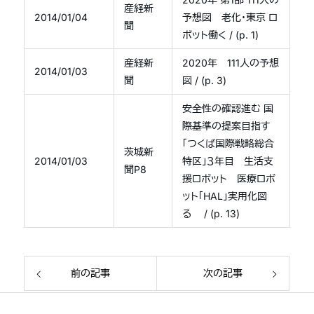
産経新
2014/01/04
予想図 老化・東京 ロ
聞
ボット働く / (p. 1)
産経新
2020年 111人の予想
2014/01/03
聞
図 / (p. 3)
安全性の確認進む 国
際基準の提案目指す
「つくば国際戦略総合
茨城新
2014/01/03
特区」３年目 生活支
聞P8
援ロボット 医療ロボ
ット「HAL」実用化図
る / (p. 13)
前の記事
次の記事