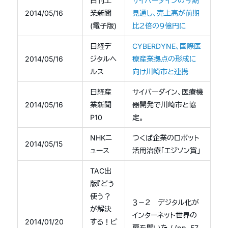
日刊工
サイバーダインの今期
2014/05/16
業新聞
見通し、売上高が前期
(電子版)
比２倍の９億円に
日経デ
CYBERDYNE、国際医
2014/05/16
ジタルヘ
療産業拠点の形成に
ルス
向け川崎市と連携
日経産
サイバーダイン、医療機
2014/05/16
業新聞
器開発で川崎市と協
P10
定。
NHKニ
つくば企業のロボット
2014/05/15
ュース
活用治療「エジソン賞」
TAC出
版『どう
使う？
３－２ デジタル化が
が解決
インターネット世界の
2014/01/20
する！ビ
扉を開いた / (pp. 57