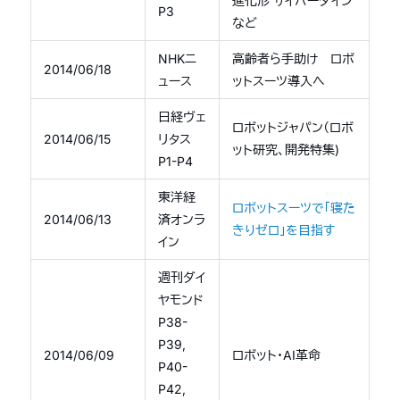
進化形 サイバーダイン
P3
など
NHKニ
高齢者ら手助け ロボ
2014/06/18
ュース
ットスーツ導入へ
日経ヴェ
ロボットジャパン（ロボ
2014/06/15
リタス
ット研究、開発特集)
P1-P4
東洋経
ロボットスーツで「寝た
2014/06/13
済オンラ
きりゼロ」を目指す
イン
週刊ダイ
ヤモンド
P38-
P39,
2014/06/09
ロボット・AI革命
P40-
P42,