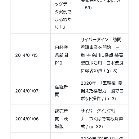
ッグデー
—59)
タ実例で
まるわか
り！』
サイバーダイン 訪問
日経産
看護事業を開始 三
2014/01/15
業新聞
重・神奈川に拠点 装着
P10
型ロボ活用 ロボ改良
に顧客の声 / (p. 8)
2020年 「五輪後」見
産経新
2014/01/07
据えた構想力 脳でロ
聞
ボット操作 / (p. 3)
読売新
サイバーダインアリー
2014/01/06
聞 茨
ナ つくばで看板除幕
城版
式 / (p. 32)
2020年 第1部 111人の