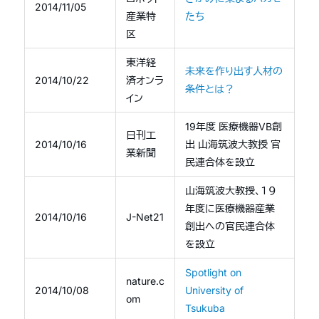
2014/11/05
産業特
たち
区
東洋経
未来を作り出す人材の
2014/10/22
済オンラ
条件とは？
イン
19年度 医療機器VB創
日刊工
2014/10/16
出 山海筑波大教授 官
業新聞
民連合体を設立
山海筑波大教授、１９
年度に医療機器産業
2014/10/16
J-Net21
創出への官民連合体
を設立
Spotlight on
nature.c
2014/10/08
University of
om
Tsukuba