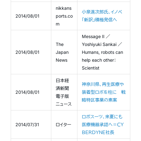
nikkans
小泉進次郎氏、イノベ
2014/08/01
ports.co
「新訳」積極発信へ
m
Message II ／
The
Yoshiyuki Sankai ／
2014/08/01
Japan
Humans, robots can
News
help each other：
Scientist
日本経
神奈川県、再生医療や
済新聞
2014/08/01
装着型ロボを柱に 戦
電子版
略特区事業の素案
ニュース
ロボスーツ、来夏にも
2014/07/31
ロイター
医療機器承認へ＝ＣＹ
ＢＥＲＤＹＮＥ社長