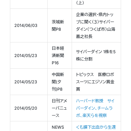
（上）
企業の選択・県内トッ
茨城新
プに聞く（３）サイバー
2014/06/03
聞P8
ダイン（つくば市）山海
嘉之社長
日本経
サイバーダイン 1株を5
2014/05/23
済新聞
株に分割
P16
中国新
トピックス 医療ロボ
2014/05/23
聞(夕
スーツにエジソン賞金
刊)P8
賞
日刊アメ
ハーバード教授 サイ
2014/05/20
ーバニュ
バーダイン、チームラ
ース
ボ、楽天らを視察
NEWS
くも膜下出血から生還