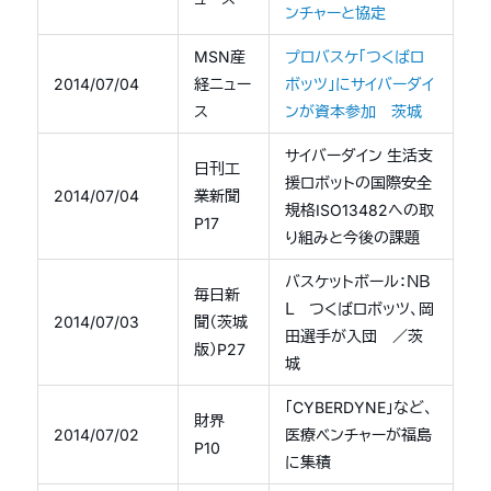
ンチャーと協定
MSN産
プロバスケ「つくばロ
2014/07/04
経ニュー
ボッツ」にサイバーダイ
ス
ンが資本参加 茨城
サイバーダイン 生活支
日刊工
援ロボットの国際安全
2014/07/04
業新聞
規格ISO13482への取
P17
り組みと今後の課題
バスケットボール：ＮＢ
毎日新
Ｌ つくばロボッツ、岡
2014/07/03
聞（茨城
田選手が入団 ／茨
版）P27
城
「CYBERDYNE」など、
財界
2014/07/02
医療ベンチャーが福島
P10
に集積