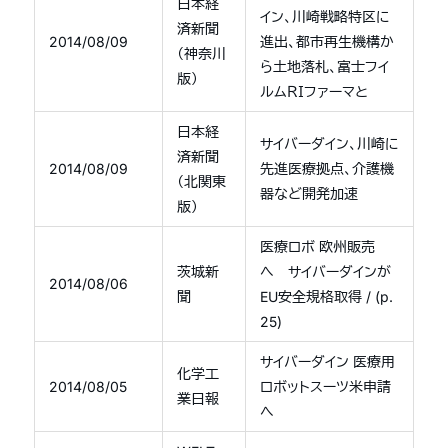
日本経
イン、川崎戦略特区に
済新聞
2014/08/09
進出、都市再生機構か
（神奈川
ら土地落札、富士フイ
版）
ルムＲＩファーマと
日本経
サイバーダイン、川崎に
済新聞
2014/08/09
先進医療拠点、介護機
（北関東
器など開発加速
版）
医療ロボ 欧州販売
茨城新
へ サイバーダインが
2014/08/06
聞
EU安全規格取得 / (p.
25)
サイバーダイン 医療用
化学工
2014/08/05
ロボットスーツ米申請
業日報
へ