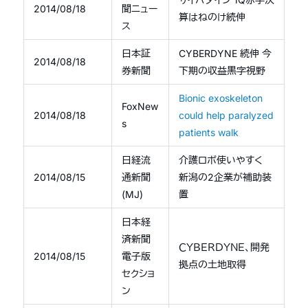
2014/08/18
聞ニュー
算はねのけ続伸
ス
日本証
CYBERDYNE 続伸 今
2014/08/18
券新聞
下期の収益黒字視野
Bionic exoskeleton
FoxNew
2014/08/18
could help paralyzed
s
patients walk
日経流
介護ロボ使いやすく
2014/08/15
通新聞
新潟の2企業が補助装
(MJ)
置
日本経
済新聞
ＣＹＢＥＲＤＹＮＥ、開発
2014/08/15
電子版
拠点の土地取得
セクショ
ン