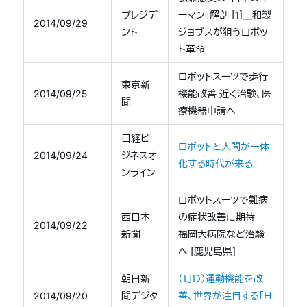
プレジデ
ーマン」解剖 [1]＿和製
2014/09/29
ント
ジョブスが狙うロボッ
ト革命
ロボットスーツで歩行
東京新
2014/09/25
機能改善 近く治験、医
聞
療機器申請へ
日経ビ
ロボットと人間が一体
2014/09/24
ジネスオ
化する時代が来る
ンライン
ロボットスーツで難病
西日本
の症状改善に期待
2014/09/22
新聞
福岡大病院など治験
へ [鹿児島県]
朝日新
（ＩＪＤ）運動機能を改
2014/09/20
聞デジタ
善、世界が注目する「Ｈ