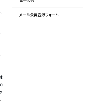
電子公告
提
ト
メール会員登録フォーム
と
な
指
社
O
之