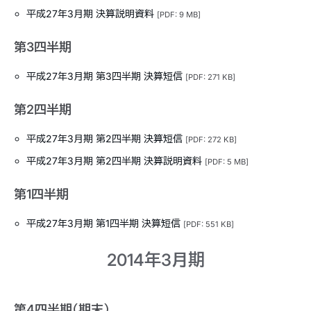
平成27年3月期 決算説明資料
[PDF: 9 MB]
第3四半期
平成27年3月期 第3四半期 決算短信
[PDF: 271 KB]
第2四半期
平成27年3月期 第2四半期 決算短信
[PDF: 272 KB]
平成27年3月期 第2四半期 決算説明資料
[PDF: 5 MB]
第1四半期
平成27年3月期 第1四半期 決算短信
[PDF: 551 KB]
2014年3月期
第4四半期（期末）