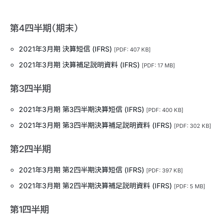
第4四半期（期末）
2021年3月期 決算短信 (IFRS)
[PDF: 407 KB]
2021年3月期 決算補足説明資料 (IFRS)
[PDF: 17 MB]
第3四半期
2021年3月期 第3四半期決算短信 (IFRS)
[PDF: 400 KB]
2021年3月期 第3四半期決算補足説明資料 (IFRS)
[PDF: 302 KB]
第2四半期
2021年3月期 第2四半期決算短信 (IFRS)
[PDF: 397 KB]
2021年3月期 第2四半期決算補足説明資料 (IFRS)
[PDF: 5 MB]
第1四半期