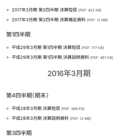
2017年3月期 第2四半期 決算短信
[PDF: 422 KB]
2017年3月期 第2四半期 決算補足資料
[PDF: 12 MB]
第1四半期
平成29年3月期 第1四半期 決算短信
[PDF: 777 KB]
平成29年3月期 第1四半期 決算説明資料
[PDF: 467 KB]
2016年3月期
第4四半期（期末）
平成28年3月期 決算短信
[PDF: 389 KB]
平成28年3月期 決算説明資料
[PDF: 12 MB]
第3四半期