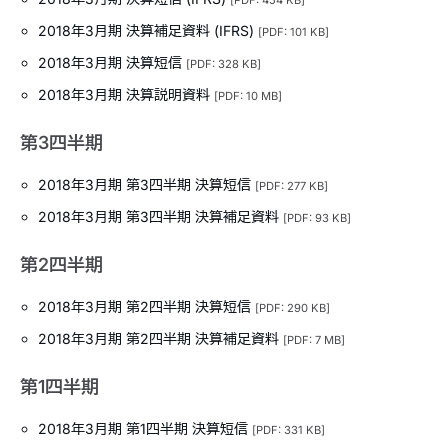
[PDF: 454 KB]
2018年3月期 決算補足資料 (IFRS)
[PDF: 101 KB]
2018年3月期 決算短信
[PDF: 328 KB]
2018年3月期 決算説明資料
[PDF: 10 MB]
第3四半期
2018年3月期 第3四半期 決算短信
[PDF: 277 KB]
2018年3月期 第3四半期 決算補足資料
[PDF: 93 KB]
第2四半期
2018年3月期 第2四半期 決算短信
[PDF: 290 KB]
2018年3月期 第2四半期 決算補足資料
[PDF: 7 MB]
第1四半期
2018年3月期 第1四半期 決算短信
[PDF: 331 KB]